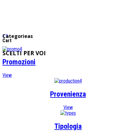
PER VOI...
SOLO GRANDI VINI
«
»
Categorieas
Cart
SCELTI
PER VOI
Promozioni
View
Provenienza
View
Tipologia