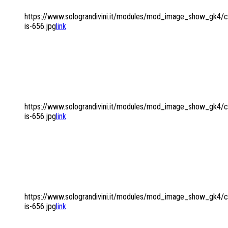
https://www.solograndivini.it/modules/mod_image_show_gk4/ca
is-656.jpg
link
IL MONDO DELLE
BOLLICINE...
https://www.solograndivini.it/modules/mod_image_show_gk4/ca
is-656.jpg
link
...DEI VINI DOLCI E DEI
DISTILLATI
https://www.solograndivini.it/modules/mod_image_show_gk4
is-656.jpg
link