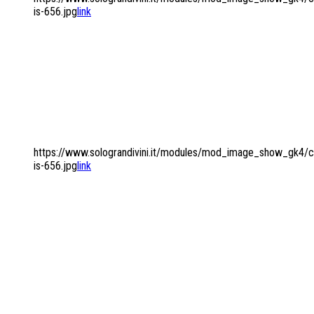
is-656.jpg
link
I GRANDI VINI
DELLA TRADIZIONE
ENOLOGICA ITALIANA
https://www.solograndivini.it/modules/mod_image_show_gk4/ca
is-656.jpg
link
UNA SELEZIONE
DI PRESTIGIOSE
CANTINE
INTERNAZIONALI