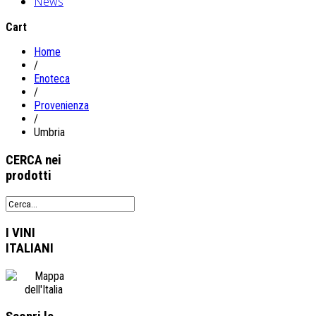
News
Cart
Home
/
Enoteca
/
Provenienza
/
Umbria
CERCA
nei
prodotti
I VINI
ITALIANI