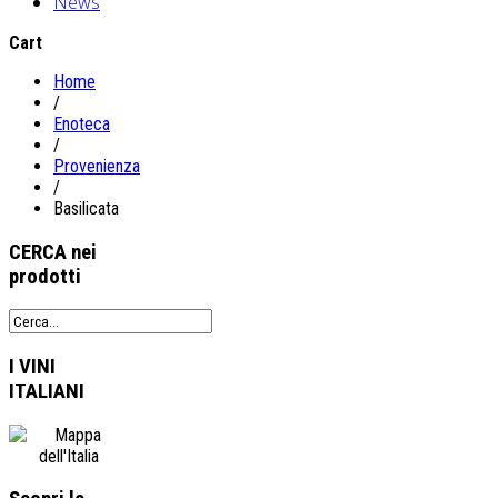
News
Cart
Home
/
Enoteca
/
Provenienza
/
Basilicata
CERCA
nei
prodotti
I VINI
ITALIANI